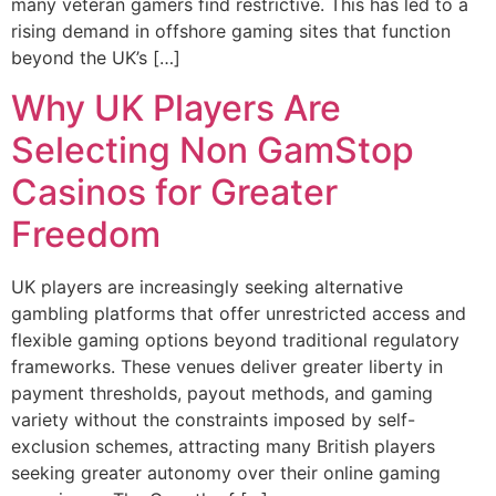
many veteran gamers find restrictive. This has led to a
rising demand in offshore gaming sites that function
beyond the UK’s […]
Why UK Players Are
Selecting Non GamStop
Casinos for Greater
Freedom
UK players are increasingly seeking alternative
gambling platforms that offer unrestricted access and
flexible gaming options beyond traditional regulatory
frameworks. These venues deliver greater liberty in
payment thresholds, payout methods, and gaming
variety without the constraints imposed by self-
exclusion schemes, attracting many British players
seeking greater autonomy over their online gaming