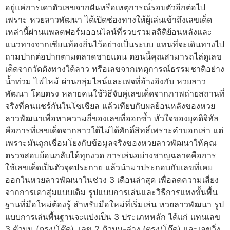
อยู่แค่การเดาตัวเลขจากฝันหรือเหตุการณ์รอบตัวอีกต่อไป
เพราะ หวยลาวพัฒนา ได้เปิดช่องทางให้ผู้เล่นเข้าถึงเลขเด็ด
เหล่านี้ผ่านแพลตฟอร์มออนไลน์ที่รวบรวมสถิติย้อนหลังและ
แนวทางจากเซียนท้องถิ่นไว้อย่างเป็นระบบ แทนที่จะเดินทางไป
ถามปากต่อปากตามตลาดชายแดน ตอนนี้คุณสามารถไล่ดูเลข
เด็ดจากวัดดังทางใต้ลาว หรือเลขจากเหตุการณ์ธรรมชาติอย่าง
น้ำท่วม ไฟไหม้ ผ่านกลุ่มไลน์และเพจที่อ้างอิงกับ หวยลาว
พัฒนา โดยตรง หลายคนใช้วิธีจับคู่เลขเด็ดจากภาพถ่ายสถานที่
จริงที่คนแชร์กันในโซเชียล แล้วเทียบกับผลย้อนหลังของหวย
ลาวพัฒนาเพื่อหาความถี่ของเลขที่ออกซ้ำ หัวใจของยุคดิจิทัล
คือการที่เลขเด็ดจากลาวใต้ไม่ได้ศักดิ์สิทธิ์เพราะคำบอกเล่า แต่
เพราะมันถูกเชื่อมโยงกับข้อมูลจริงของหวยลาวพัฒนาให้คุณ
ตรวจสอบย้อนกลับได้ทุกงวด การเล่นอย่างชาญฉลาดคือการ
ใช้เลขเด็ดเป็นตัวจุดประกาย แล้วนำมาประกอบกับเลขที่เคย
ออกในหวยลาวพัฒนาในช่วง 3 เดือนล่าสุด เพื่อลดความเสี่ยง
จากการเดาสุ่มแบบเดิม รูปแบบการเล่นและวิธีการแทงขั้นพื้น
ฐานที่มือใหม่ต้องรู้ สำหรับมือใหม่ที่เริ่มเล่น หวยลาวพัฒนา รูป
แบบการเล่นพื้นฐานจะแบ่งเป็น 3 ประเภทหลัก ได้แก่ แทนเลข
3 ตัวบน (ตรง/โต๊ด), เลข 2 ตัวบน-ล่าง (ตรง/โต๊ด) และเลขวิ่ง