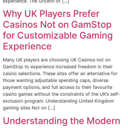
experience. The Growth of […]
Why UK Players Prefer
Casinos Not on GamStop
for Customizable Gaming
Experience
Many UK players are choosing UK Casinos not on
GamStop to experience increased freedom in their
casino selections. These sites offer an alternative for
those wanting adjustable spending caps, diverse
payment options, and full access to their favourite
casino games without the constraints of the UK’s self-
exclusion program. Understanding United Kingdom
gaming sites Not on […]
Understanding the Modern