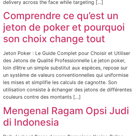
delivery across the face while targeting […]
Comprendre ce qu’est un
jeton de poker et pourquoi
son choix change tout
Jeton Poker : Le Guide Complet pour Choisir et Utiliser
des Jetons de Qualité Professionnelle Le jeton poker,
loin d’être un simple substitut aux espèces, repose sur
un système de valeurs conventionnelles qui uniformise
les mises et simplifie les calculs de cagnotte. Son
utilisation consiste à échanger des jetons de différentes
couleurs contre des montants […]
Mengenal Ragam Opsi Judi
di Indonesia