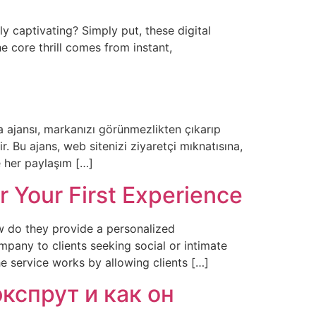
 captivating? Simply put, these digital
 core thrill comes from instant,
ma ajansı, markanızı görünmezlikten çıkarıp
r. Bu ajans, web sitenizi ziyaretçi mıknatısına,
e her paylaşım […]
 Your First Experience
 do they provide a personalized
any to clients seeking social or intimate
e service works by allowing clients […]
кспрут и как он