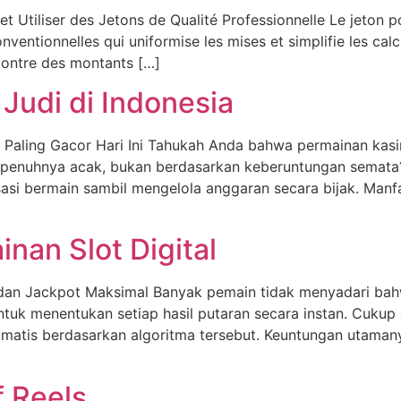
 Utiliser des Jetons de Qualité Professionnelle Le jeton pok
entionnelles qui uniformise les mises et simplifie les calc
contre des montants […]
udi di Indonesia
 Paling Gacor Hari Ini Tahukah Anda bahwa permainan kas
sepenuhnya acak, bukan berdasarkan keberuntungan semat
sasi bermain sambil mengelola anggaran secara bijak. Manf
nan Slot Digital
dan Jackpot Maksimal Banyak pemain tidak menyadari bah
uk menentukan setiap hasil putaran secara instan. Cukup
tomatis berdasarkan algoritma tersebut. Keuntungan utama
f Reels