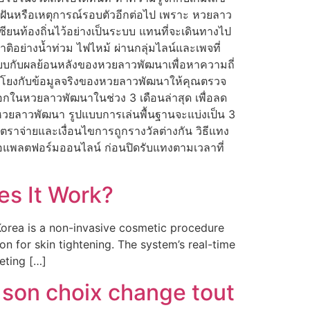
จากฝันหรือเหตุการณ์รอบตัวอีกต่อไป เพราะ หวยลาว
ซียนท้องถิ่นไว้อย่างเป็นระบบ แทนที่จะเดินทางไป
ย่างน้ำท่วม ไฟไหม้ ผ่านกลุ่มไลน์และเพจที่
ทียบกับผลย้อนหลังของหวยลาวพัฒนาเพื่อหาความถี่
ชื่อมโยงกับข้อมูลจริงของหวยลาวพัฒนาให้คุณตรวจ
กในหวยลาวพัฒนาในช่วง 3 เดือนล่าสุด เพื่อลด
่น หวยลาวพัฒนา รูปแบบการเล่นพื้นฐานจะแบ่งเป็น 3
ตราจ่ายและเงื่อนไขการถูกรางวัลต่างกัน วิธีแทง
หรือแพลตฟอร์มออนไลน์ ก่อนปิดรับแทงตามเวลาที่
s It Work?
rea is a non-invasive cosmetic procedure
n for skin tightening. The system’s real-time
eting […]
 son choix change tout