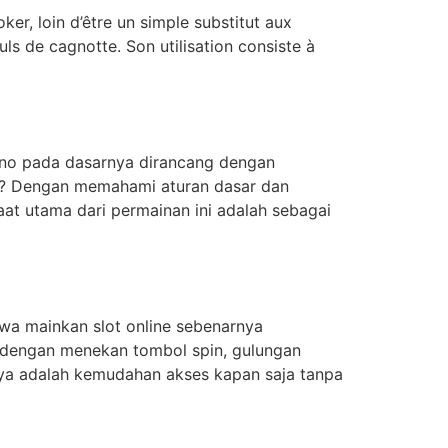
er, loin d’être un simple substitut aux
uls de cagnotte. Son utilisation consiste à
ino pada dasarnya dirancang dengan
a? Dengan memahami aturan dasar dan
aat utama dari permainan ini adalah sebagai
wa mainkan slot online sebenarnya
 dengan menekan tombol spin, gulungan
nya adalah kemudahan akses kapan saja tanpa