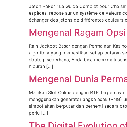
Jeton Poker : Le Guide Complet pour Choisir et
espèces, repose sur un système de valeurs conv
échanger des jetons de différentes couleurs 
Mengenal Ragam Opsi J
Raih Jackpot Besar dengan Permainan Kasino
algoritma yang memastikan setiap putaran 
strategi sederhana, Anda bisa menikmati sen
hiburan […]
Mengenal Dunia Permai
Mainkan Slot Online dengan RTP Terpercaya 
menggunakan generator angka acak (RNG) unt
simbol akan berputar dan berhenti secara o
perlu […]
The Digital Evolution o