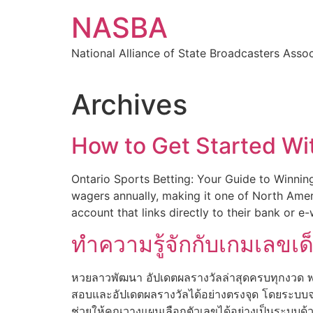
Skip
NASBA
to
content
National Alliance of State Broadcasters Assoc
Archives
How to Get Started Wi
Ontario Sports Betting: Your Guide to Winning
wagers annually, making it one of North Amer
account that links directly to their bank or e-
ทำความรู้จักกับเกมเลขเด
หวยลาวพัฒนา อัปเดตผลรางวัลล่าสุดครบทุกงวด พ
สอบและอัปเดตผลรางวัลได้อย่างตรงจุด โดยระบบจะ
ช่วยให้คุณวางแผนเลือกตัวเลขได้อย่างเป็นระบบด้วย